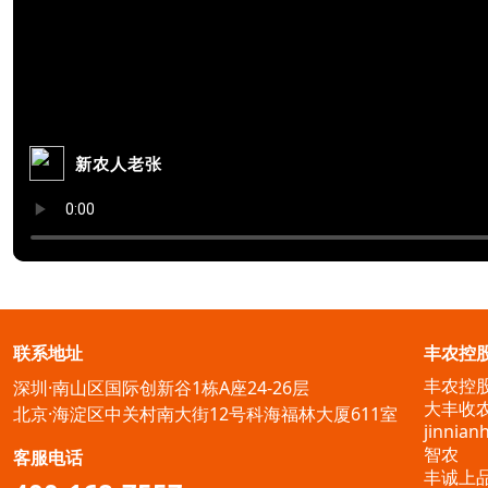
新农人老张
联系地址
丰农控
丰农控
深圳·南山区国际创新谷1栋A座24-26层
大丰收
北京·海淀区中关村南大街12号科海福林大厦611室
jinnia
智农
客服电话
丰诚上