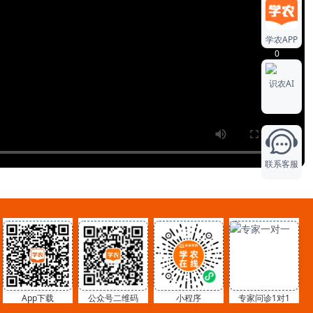
0
学农APP
0
识农AI
0
联系客服
App下载
公众号二维码
小程序
专家问诊1对1