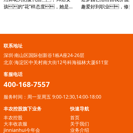
用鲜花为热爱代言，90后女
逐梦园艺活出自我价值
孩的“花”样态度，她是土
趣爱好到职业，修
生土长的上海女孩，职场
己，向阳而生
打拼多年后毅然离职，寻找自
香港宝妈园艺疗愈与职
己喜欢的“花花世界”。
联系地址
深圳·南山区国际创新谷1栋A座24-26层
北京·海淀区中关村南大街12号科海福林大厦611室
客服电话
400-168-7557
服务时间：周一至周五 9:00-12:30,14:00-18:00