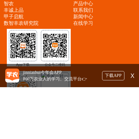
丰农控股旗下业务
快速导航
丰农控股
首页
大丰收农服
关于我们
jinnianhui今年会
业务介绍
智农
产品中心
丰诚上品
联系我们
甲子启航
新闻中心
数智丰农研究院
在线学习
jinnianhui今年会APP
X
下载APP
800万农业人的学习、交流平台👉
App下载
公众号二维码
小程序
专家问诊1对1